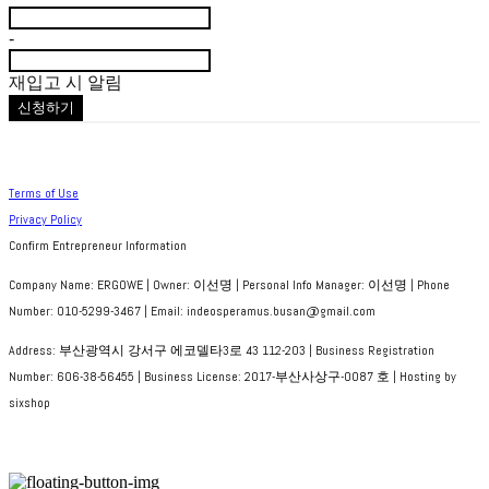
-
재입고 시 알림
신청하기
Terms of Use
Privacy Policy
Confirm Entrepreneur Information
Company Name: ERGOWE | Owner: 이선명 | Personal Info Manager: 이선명 | Phone
Number: 010-5299-3467 | Email: indeosperamus.busan@gmail.com
Address: 부산광역시 강서구 에코델타3로 43 112-203 | Business Registration
Number:
606-38-56455
| Business License:
2017-부산사상구-0087 호
| Hosting by
sixshop