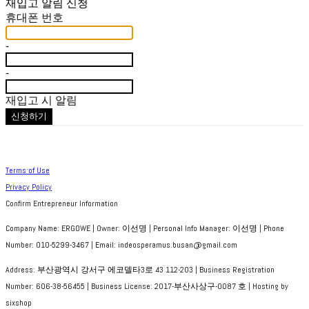
재입고 알림 신청
휴대폰 번호
-
-
재입고 시 알림
신청하기
Terms of Use
Privacy Policy
Confirm Entrepreneur Information
Company Name: ERGOWE | Owner: 이선명 | Personal Info Manager: 이선명 | Phone
Number: 010-5299-3467 | Email: indeosperamus.busan@gmail.com
Address: 부산광역시 강서구 에코델타3로 43 112-203 | Business Registration
Number:
606-38-56455
| Business License:
2017-부산사상구-0087 호
| Hosting by
sixshop