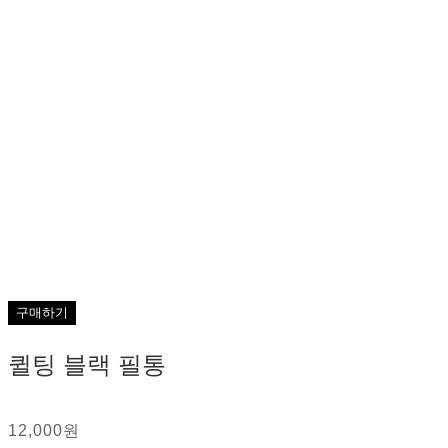
구매하기
퀼팅 블랙 필통
12,000원