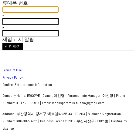
휴대폰 번호
-
-
재입고 시 알림
신청하기
Terms of Use
Privacy Policy
Confirm Entrepreneur Information
Company Name: ERGOWE | Owner: 이선명 | Personal Info Manager: 이선명 | Phone
Number: 010-5299-3467 | Email: indeosperamus.busan@gmail.com
Address: 부산광역시 강서구 에코델타3로 43 112-203 | Business Registration
Number:
606-38-56455
| Business License:
2017-부산사상구-0087 호
| Hosting by
sixshop