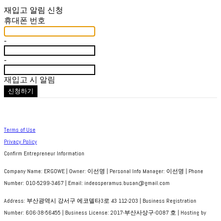
재입고 알림 신청
휴대폰 번호
-
-
재입고 시 알림
신청하기
Terms of Use
Privacy Policy
Confirm Entrepreneur Information
Company Name: ERGOWE | Owner: 이선명 | Personal Info Manager: 이선명 | Phone
Number: 010-5299-3467 | Email: indeosperamus.busan@gmail.com
Address: 부산광역시 강서구 에코델타3로 43 112-203 | Business Registration
Number:
606-38-56455
| Business License:
2017-부산사상구-0087 호
| Hosting by