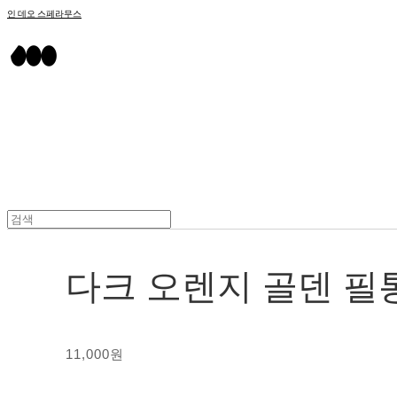
인 데오 스페라무스
다크 오렌지 골덴 필
11,000원