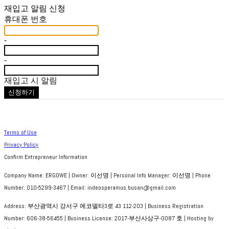
재입고 알림 신청
휴대폰 번호
-
-
재입고 시 알림
신청하기
Terms of Use
Privacy Policy
Confirm Entrepreneur Information
Company Name: ERGOWE | Owner: 이선명 | Personal Info Manager: 이선명 | Phone
Number: 010-5299-3467 | Email: indeosperamus.busan@gmail.com
Address: 부산광역시 강서구 에코델타3로 43 112-203 | Business Registration
Number:
606-38-56455
| Business License:
2017-부산사상구-0087 호
| Hosting by