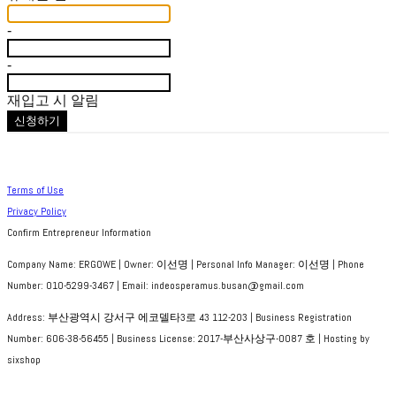
-
-
재입고 시 알림
신청하기
Terms of Use
Privacy Policy
Confirm Entrepreneur Information
Company Name: ERGOWE | Owner: 이선명 | Personal Info Manager: 이선명 | Phone
Number: 010-5299-3467 | Email: indeosperamus.busan@gmail.com
Address: 부산광역시 강서구 에코델타3로 43 112-203 | Business Registration
Number:
606-38-56455
| Business License:
2017-부산사상구-0087 호
| Hosting by
sixshop