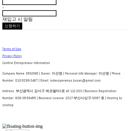
-
재입고 시 알림
신청하기
Terms of Use
Privacy Policy
Confirm Entrepreneur Information
Company Name: ERGOWE | Owner: 이선명 | Personal Info Manager: 이선명 | Phone
Number: 010-5299-3467 | Email: indeosperamus.busan@gmail.com
Address: 부산광역시 강서구 에코델타3로 43 112-203 | Business Registration
Number:
606-38-56455
| Business License:
2017-부산사상구-0087 호
| Hosting by
sixshop