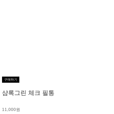
구매하기
샴록그린 체크 필통
11,000원