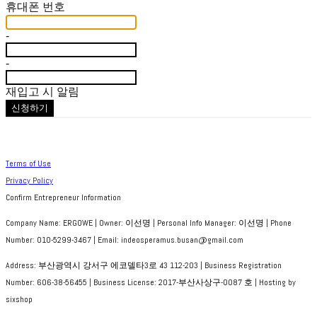
휴대폰 번호
-
-
재입고 시 알림
신청하기
Terms of Use
Privacy Policy
Confirm Entrepreneur Information
Company Name: ERGOWE | Owner: 이선명 | Personal Info Manager: 이선명 | Phone
Number: 010-5299-3467 | Email: indeosperamus.busan@gmail.com
Address: 부산광역시 강서구 에코델타3로 43 112-203 | Business Registration
Number:
606-38-56455
| Business License:
2017-부산사상구-0087 호
| Hosting by
sixshop