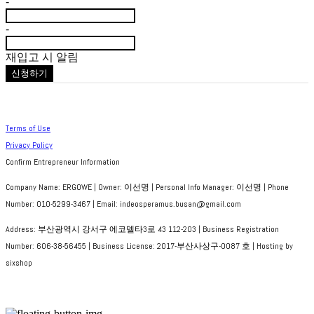
-
-
재입고 시 알림
신청하기
Terms of Use
Privacy Policy
Confirm Entrepreneur Information
Company Name: ERGOWE | Owner: 이선명 | Personal Info Manager: 이선명 | Phone
Number: 010-5299-3467 | Email: indeosperamus.busan@gmail.com
Address: 부산광역시 강서구 에코델타3로 43 112-203 | Business Registration
Number:
606-38-56455
| Business License:
2017-부산사상구-0087 호
| Hosting by
sixshop