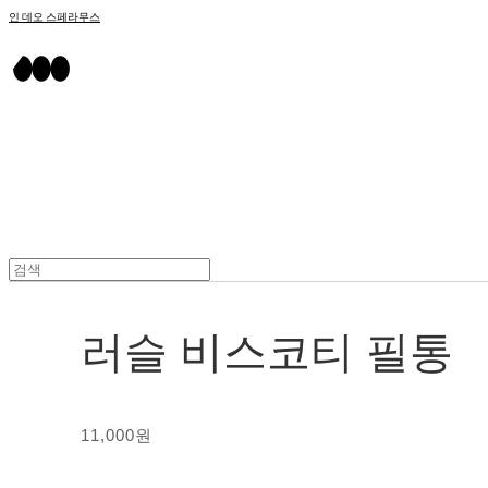
인 데오 스페라무스
러슬 비스코티 필통
11,000원