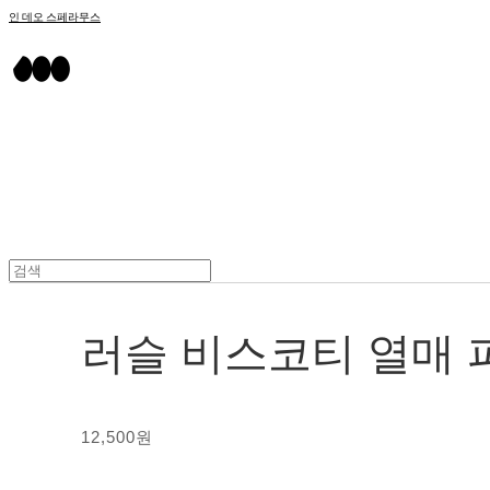
인 데오 스페라무스
러슬 비스코티 열매 
12,500원