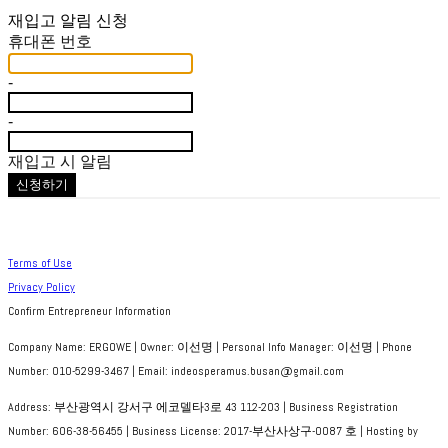
재입고 알림 신청
휴대폰 번호
-
-
재입고 시 알림
신청하기
Terms of Use
Privacy Policy
Confirm Entrepreneur Information
Company Name: ERGOWE | Owner: 이선명 | Personal Info Manager: 이선명 | Phone
Number: 010-5299-3467 | Email: indeosperamus.busan@gmail.com
Address: 부산광역시 강서구 에코델타3로 43 112-203 | Business Registration
Number:
606-38-56455
| Business License:
2017-부산사상구-0087 호
| Hosting by