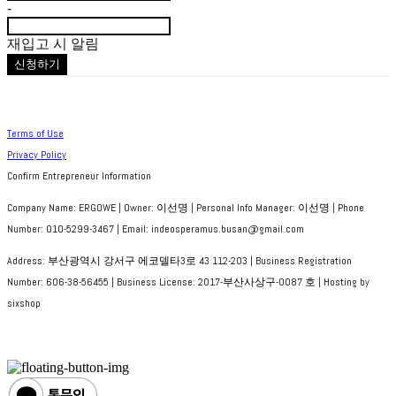
-
재입고 시 알림
신청하기
Terms of Use
Privacy Policy
Confirm Entrepreneur Information
Company Name: ERGOWE | Owner: 이선명 | Personal Info Manager: 이선명 | Phone
Number: 010-5299-3467 | Email: indeosperamus.busan@gmail.com
Address: 부산광역시 강서구 에코델타3로 43 112-203 | Business Registration
Number:
606-38-56455
| Business License:
2017-부산사상구-0087 호
| Hosting by
sixshop