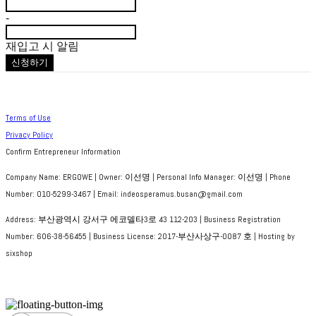
-
재입고 시 알림
신청하기
Terms of Use
Privacy Policy
Confirm Entrepreneur Information
Company Name: ERGOWE | Owner: 이선명 | Personal Info Manager: 이선명 | Phone
Number: 010-5299-3467 | Email: indeosperamus.busan@gmail.com
Address: 부산광역시 강서구 에코델타3로 43 112-203 | Business Registration
Number:
606-38-56455
| Business License:
2017-부산사상구-0087 호
| Hosting by
sixshop