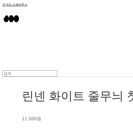
인 데오 스페라무스
린넨 화이트 줄무늬 
11,000원