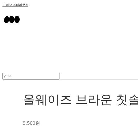
인 데오 스페라무스
올웨이즈 브라운 칫
9,500원